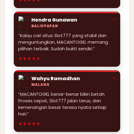
Hendra Gunawan
❝
BALIKPAPAN
“Kalau cari situs Slot777 yang stabil dan
menguntungkan, MACANTOGEL memang
pilihan terbaik. Sudah bukti sendiri.”
★★★★★
Wahyu Ramadhan
❝
MALANG
“MACANTOGEL benar-benar bikin betah.
Proses cepat, Slot777 jalan terus, dan
kemenangan besar terasa nyata setiap
hari.”
★★★★★