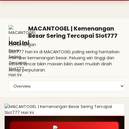
MACANTOGEL | Kemenangan
Besar Sering Tercapai Slot777
Hari Ini
Slot777 hari ini di MACANTOGEL paling sering hantarkan
member kemenangan besar. Peluang win tinggi dan
sistem lancar bikin maxwin bikin awet mudah diraih
setiap perputaran.
DAFTAR