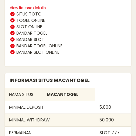
View license details
SITUS TOTO
TOGEL ONLINE
SLOT ONLINE
BANDAR TOGEL
BANDAR SLOT
BANDAR TOGEL ONLINE
BANDAR SLOT ONLINE
INFORMASI SITUS MACANTOGEL
NAMA SITUS
MACANTOGEL
MINIMAL DEPOSIT
5.000
MINIMAL WITHDRAW
50.000
PERMAINAN
SLOT 777