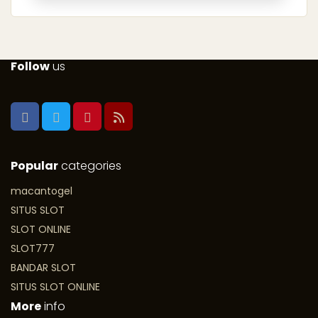
Follow
us
Popular
categories
macantogel
SITUS SLOT
SLOT ONLINE
SLOT777
BANDAR SLOT
SITUS SLOT ONLINE
More
info