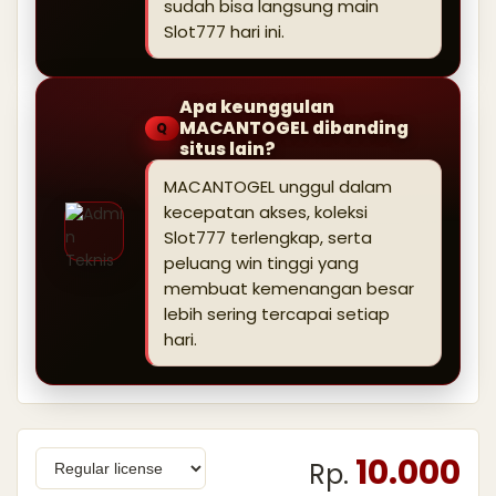
sudah bisa langsung main
Slot777 hari ini.
Apa keunggulan
MACANTOGEL dibanding
Q
situs lain?
MACANTOGEL unggul dalam
kecepatan akses, koleksi
Slot777 terlengkap, serta
peluang win tinggi yang
membuat kemenangan besar
lebih sering tercapai setiap
hari.
10.000
Rp.